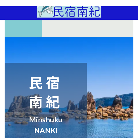
コ
ナ
ン
ビ
テ
ゲ
ン
ー
ツ
シ
へ
ョ
ス
ン
キ
に
ッ
移
プ
動
民宿
南紀
Minshuku
NANKI